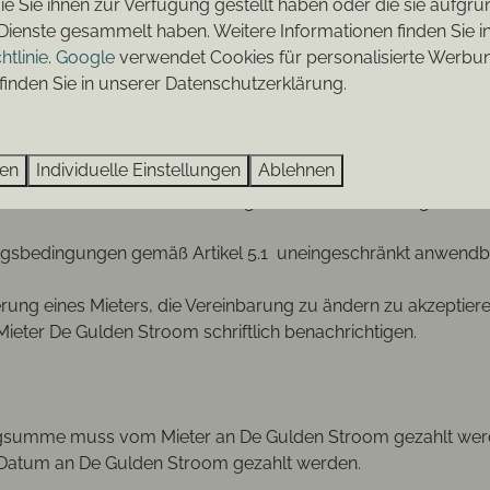
ie Sie ihnen zur Verfügung gestellt haben oder die sie aufgru
wertige Unterkunft zur gleichen Miete.
Dienste gesammelt haben. Weitere Informationen finden Sie i
 gemacht, oder der Mieter ist nicht einverstanden mit dem a
htlinie
.
Google
verwendet Cookies für personalisierte Werbun
en ohne das De Gulden Stroom dem Mieter eine Entschädigung s
finden Sie in unserer Datenschutzerklärung.
stungen, die der (Mit-) Mieter selbst gebucht hat (zum Beispi
trag mit sofortiger Wirkung zu kündigen und die Räumung d
hlässigt, unter anderem wenn er mehr oder andere Personen 
ren
Individuelle Einstellungen
Ablehnen
ird die Miete und/oder Kaution oder Teile davon nicht zurück
sitzer leidet unter den Handlungen oder Unterlassungen der
sbedingungen gemäß Artikel 5.1 uneingeschränkt anwendbar, f
erung eines Mieters, die Vereinbarung zu ändern zu akzeptiere
eter De Gulden Stroom schriftlich benachrichtigen.
gsumme muss vom Mieter an De Gulden Stroom gezahlt werd
 Datum an De Gulden Stroom gezahlt werden.