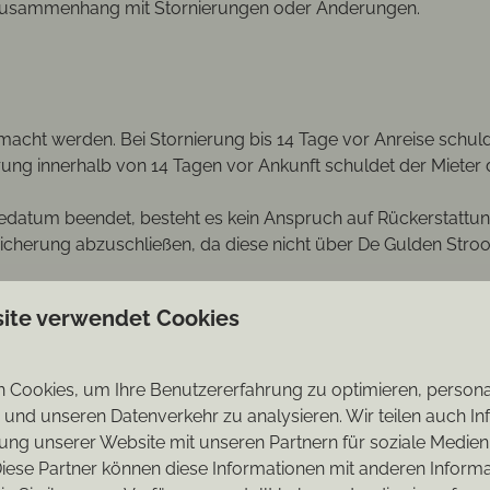
im Zusammenhang mit Stornierungen oder Änderungen.
gemacht werden. Bei Stornierung bis 14 Tage vor Anreise sch
ng innerhalb von 14 Tagen vor Ankunft schuldet der Mieter d
edatum beendet, besteht es kein Anspruch auf Rückerstattun
icherung abzuschließen, da diese nicht über De Gulden Stroo
ite verwendet Cookies
ierung zu stornieren. Unvorhergesehene Umstände und Höhe
g (zum Beispiel wegen Überschwemmungen, Feuer oder
Cookies, um Ihre Benutzererfahrung zu optimieren, personali
n und unseren Datenverkehr zu analysieren. Wir teilen auch I
iel aufgrund des plötzlichen Verkaufs der
ung unserer Website mit unseren Partnern für soziale Medie
tzierte Reservierung oder Insolvenz des Unterkunftsanbieters)
iese Partner können diese Informationen mit anderen Inform
ormieren unter Angabe des Grundes, telefonisch oder schrift