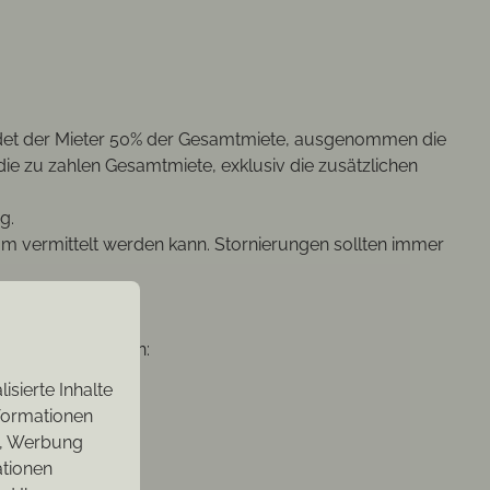
uldet der Mieter 50% der Gesamtmiete, ausgenommen die
ie zu zahlen Gesamtmiete, exklusiv die zusätzlichen
g.
m vermittelt werden kann. Stornierungen sollten immer
re Gewalt umfassen:
sierte Inhalte
nformationen
n, Werbung
.
ationen
lich.