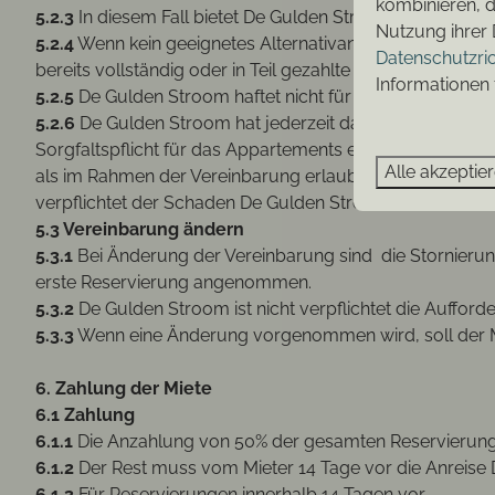
kombinieren, d
5.2.3
In diesem Fall bietet De Gulden Stroom eine gleich
Nutzung ihrer 
5.2.4
Wenn kein geeignetes Alternativangebot möglich ist
Datenschutzric
bereits vollständig oder in Teil gezahlte Miete erstatt
Informationen 
5.2.5
De Gulden Stroom haftet nicht für die Kosten für Lei
5.2.6
De Gulden Stroom hat jederzeit das Recht, den Ver
Sorgfaltspflicht für das Appartements ernsthaft vernac
Alle akzeptie
als im Rahmen der Vereinbarung erlaubt. In diesem Fall w
verpflichtet der Schaden De Gulden Stroom oder der Be
5.3 Vereinbarung ändern
5.3.1
Bei Änderung der Vereinbarung sind die Stornierung
erste Reservierung angenommen.
5.3.2
De Gulden Stroom ist nicht verpflichtet die Aufford
5.3.3
Wenn eine Änderung vorgenommen wird, soll der Mi
6. Zahlung der Miete
6.1 Zahlung
6.1.1
Die Anzahlung von 50% der gesamten Reservierun
6.1.2
Der Rest muss vom Mieter 14 Tage vor die Anreise
6.1.3
Für Reservierungen innerhalb 14 Tagen vor