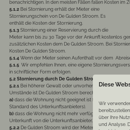
benachrichtigen. In den meisten Fällen fallen Kosten 
5.1.2
Bei Stornierung erhält der Mieter eine
Stornierungschein von De Gulden Stroom. Es
enthält die Kosten der Stornierung.
5.1.3
Stornierung einer Reservierung durch die
Mieter kann bis zu 30 Tage vor der Ankunft kostenlos 
zusätzlichen Kosten dem De Gulden Stroom. Bei Stornieru
Kosten De Gulden Stroom.
5.1.4
Wenn der Mieter seinen Aufenthalt vor dem Abreis
5.1.5
Wir empfehlen Ihnen, eine eigene Stornierungsvers
in schriftlicher Form erfolgen.
5.2 Stornierung durch De Gulden Stroom
Diese Webs
5.2.1
Bei höherer Gewalt oder unvorhergesehen
Umstände ist De Gulden Stroom berechtigt ein Reserv
a)
dass die Wohnung nicht geeignet ist für Vermietun
Wir verwenden 
Standard des Unterkunftsanbieters).
bereitzustelle
b)
dass die Wohnung nicht mehr verfügbar ist (zum Beisp
über Ihre Nutz
Unterkunft von die Unterkunftsanbieter, eine doppelt pla
und Analyse. D
5.2.2
De Gulden Stroom wird der Mieter unverzüglich inf