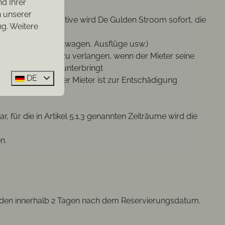
nd Ihrer
n unserer
ngebotene Alternative wird De Gulden Stroom sofort, die
g. Weitere
chuldet.
el Flugtickets, Mietwagen, Ausflüge usw.)
es Appartements zu verlangen, wenn der Mieter seine
im Appartements unterbringt
DE
erstattet. Auch der Mieter ist zur Entschädigung
 Mieter.
ür die in Artikel 5.1.3 genannten Zeiträume wird die
n.
en innerhalb 2 Tagen nach dem Reservierungsdatum.